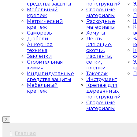
средства защиты
конструкций
Э
Мебельный
Сварочные
к
крепеж
материалы
Л
Метрический
Расходные
Ш
крепеж
материалы
К
Саморезы
Хомуты
в
Дюбели
Ленты
З
Анкерная
клеющие,
к
техника
скотчи,
К
Заклепки
изоленты,
ф
Строительная
сетки,
Э
химия
пленки
к
Индивидуальные
Такелаж
Л
средства защиты
Инструмент
Мебельный
Крепеж для
крепеж
деревянных
конструкций
Сварочные
материалы
X
Главная