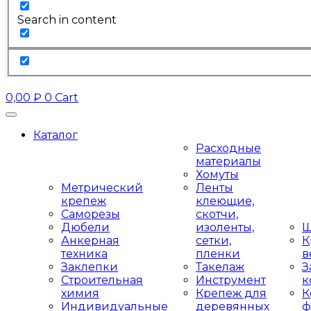
Search in content
0,00
₽
0
Cart
Каталог
Расходные
материалы
Хомуты
Метрический
Ленты
крепеж
клеющие,
Саморезы
скотчи,
Дюбели
изоленты,
Ш
Анкерная
сетки,
К
техника
пленки
в
Заклепки
Такелаж
З
Строительная
Инструмент
к
химия
Крепеж для
К
Индивидуальные
деревянных
ф