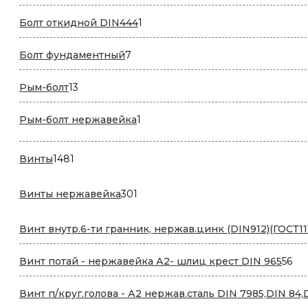
товаров
1
Болт откидной DIN444
1
товар
7
Болт фундаментный
7
товаров
13
Рым-болт
13
товаров
1
Рым-болт нержавейка
1
товар
1481
Винты
1481
товар
301
Винты нержавейка
301
товар
Винт внутр.6-ти гранник, нержав.цинк (DIN912)(ГОСТ11
56
Винт потай - нержавейка А2- шлиц крест DIN 965
56
то
Винт п/круг.голова - А2 нержав.сталь DIN 7985,DIN 84,