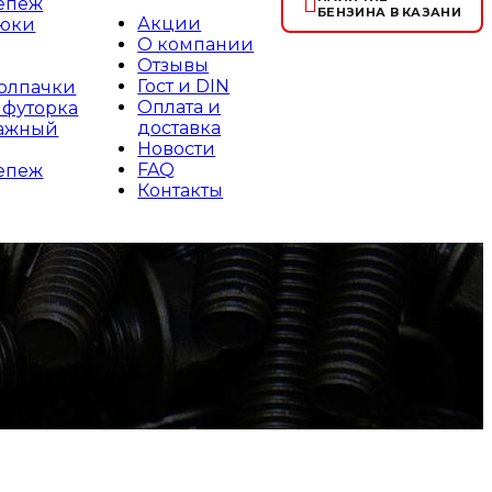
епеж
БЕНЗИНА В КАЗАНИ
Акции
рюки
О компании
Отзывы
Гост и DIN
колпачки
Оплата и
 футорка
доставка
тажный
Новости
FAQ
епеж
Контакты