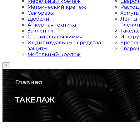
Мебельный крепеж
Свароч
Метрический крепеж
Расход
Саморезы
Хомуты
Дюбели
Ленты к
Анкерная техника
пленк
Заклепки
Такела
Строительная химия
Инстру
Индивидуальные средства
Крепеж
защиты
Свароч
Мебельный крепеж
X
Главная
ТАКЕЛАЖ