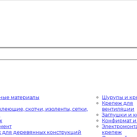
ные материалы
Шурупы и к
Крепеж для
леющие, скотчи, изоленты, сетки,
вентиляции
и
Заглушки и 
ж
Конфирмат и
мент
Электромон
 для деревянных конструкций
крепеж