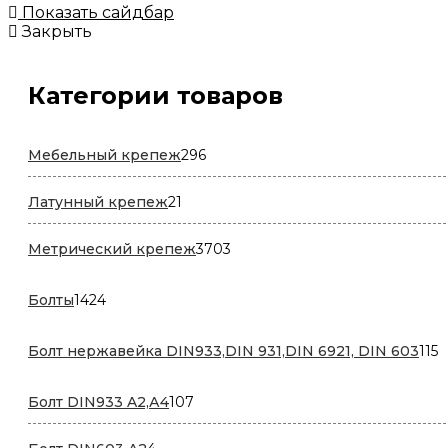
Показать сайдбар
Закрыть
Категории товаров
296
Мебельный крепеж
296
товаров
21
Латунный крепеж
21
товар
3703
Метрический крепеж
3703
товара
1424
Болты
1424
товара
1
Болт нержавейка DIN933,DIN 931,DIN 6921, DIN 603
115
т
107
Болт DIN933 A2,А4
107
товаров