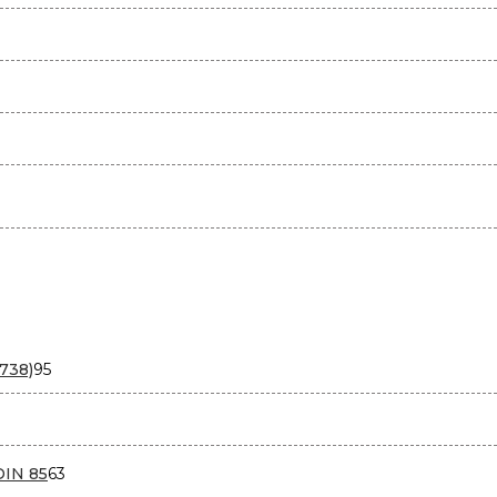
95
738)
95
товаров
варов
63
DIN 85
63
товара