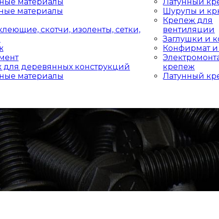
ные материалы
Латунный кр
ные материалы
Шурупы и к
Крепеж для
леющие, скотчи, изоленты, сетки,
вентиляции
и
Заглушки и 
ж
Конфирмат и
мент
Электромон
 для деревянных конструкций
крепеж
ные материалы
Латунный кр