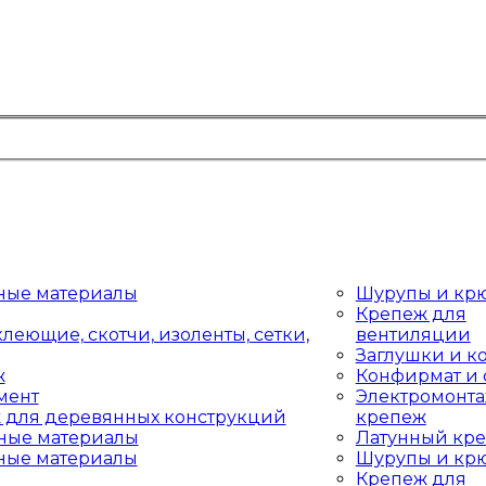
ные материалы
Шурупы и кр
Крепеж для
леющие, скотчи, изоленты, сетки,
вентиляции
Заглушки и к
ж
Конфирмат и 
мент
Электромонт
 для деревянных конструкций
крепеж
ные материалы
Латунный кр
ные материалы
Шурупы и кр
Крепеж для