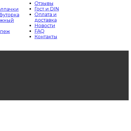
Отзывы
Гост и DIN
олпачки
Оплата и
футорка
доставка
ажный
Новости
FAQ
епеж
Контакты