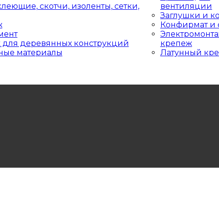
леющие, скотчи, изоленты, сетки,
вентиляции
Заглушки и к
ж
Конфирмат и 
мент
Электромонт
 для деревянных конструкций
крепеж
ные материалы
Латунный кр