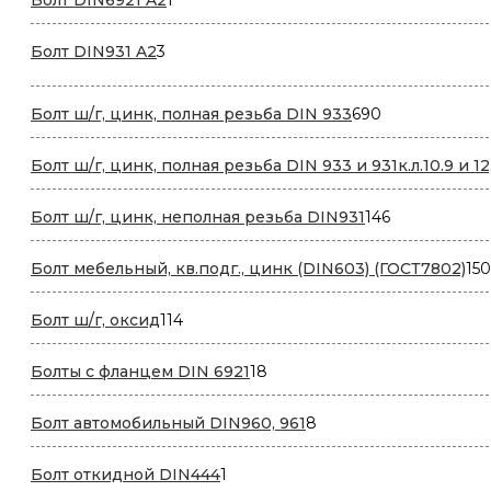
Болт DIN6921 A2
1
товар
3
Болт DIN931 A2
3
товара
690
Болт ш/г, цинк, полная резьба DIN 933
690
товаров
Болт ш/г, цинк, полная резьба DIN 933 и 931к.л.10.9 и 12
146
Болт ш/г, цинк, неполная резьба DIN931
146
товаров
Болт мебельный, кв.подг., цинк (DIN603) (ГОСТ7802)
150
114
Болт ш/г, оксид
114
товаров
18
Болты с фланцем DIN 6921
18
товаров
8
Болт автомобильный DIN960, 961
8
товаров
1
Болт откидной DIN444
1