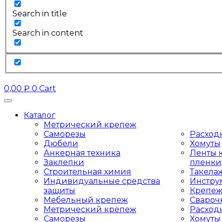
Search in title
Search in content
0,00
₽
0
Cart
Каталог
Метрический крепеж
Саморезы
Расход
Дюбели
Хомуты
Анкерная техника
Ленты к
Заклепки
пленки
Строительная химия
Такела
Индивидуальные средства
Инстру
защиты
Крепеж
Мебельный крепеж
Свароч
Метрический крепеж
Расход
Саморезы
Хомуты