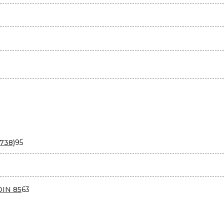
95
738)
95
товаров
варов
63
DIN 85
63
товара