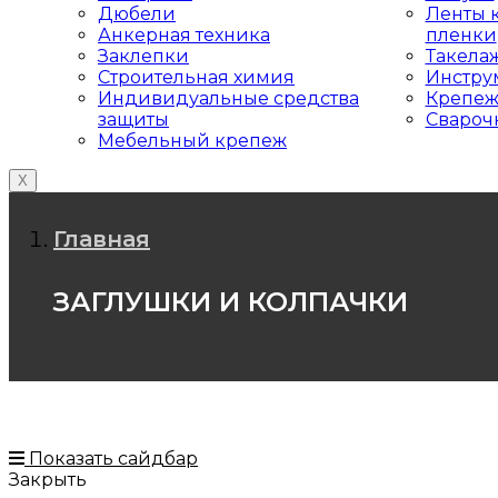
Дюбели
Ленты к
Анкерная техника
пленки
Заклепки
Такела
Строительная химия
Инстру
Индивидуальные средства
Крепеж
защиты
Свароч
Мебельный крепеж
X
Главная
ЗАГЛУШКИ И КОЛПАЧКИ
Показать сайдбар
Закрыть