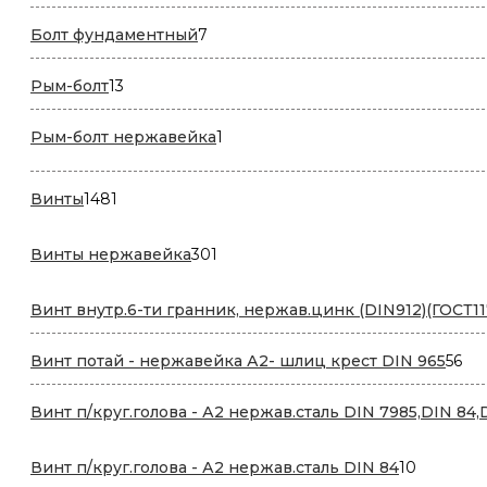
товар
7
Болт фундаментный
7
товаров
13
Рым-болт
13
товаров
1
Рым-болт нержавейка
1
товар
1481
Винты
1481
товар
301
Винты нержавейка
301
товар
Винт внутр.6-ти гранник, нержав.цинк (DIN912)(ГОСТ11
56
Винт потай - нержавейка А2- шлиц крест DIN 965
56
то
Винт п/круг.голова - А2 нержав.сталь DIN 7985,DIN 84,
10
Винт п/круг.голова - А2 нержав.сталь DIN 84
10